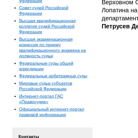
Федерации
Верховном С
Совет судей Российской
Лопатина на
Федерации
департамент
Высшая квалификационная
Петрусев Д
коллегия судей Российской
Федерации
Высшая экзаменационная
комиссия по приему
квалификационного экзамена на
должность судьи
Федеральные суды общей
юрисдикции
Федеральные арбитражные суды
Мировые судьи субъектов
Российской Федерации
Интернет-портал ГАС
«Правосудие»
Официальный интернет-портал
правовой информации
Контакты