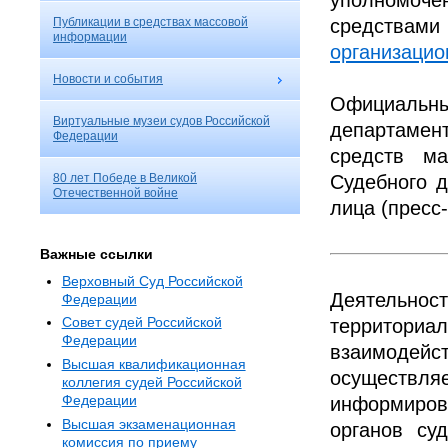
уполномоче
Публикации в средствах массовой
средства
информации
организацио
Новости и события
Официальны
Виртуальные музеи судов Российской
департаме
Федерации
средств ма
80 лет Победе в Великой
Судебного 
Отечественной войне
лица (пресс-
Важные ссылки
Верховный Суд Российской
Деятельност
Федерации
Совет судей Российской
территориа
Федерации
взаимодей
Высшая квалификационная
осуществляе
коллегия судей Российской
Федерации
информиров
Высшая экзаменационная
органов су
комиссия по приему