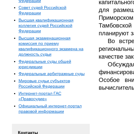
Федерации
капитальног
Совет судей Российской
для размещ
Федерации
Приморском 
Высшая квалификационная
Тамбовской
коллегия судей Российской
Федерации
планируют з
Высшая экзаменационная
Во встр
комиссия по приему
региональн
квалификационного экзамена на
должность судьи
качестве за
Федеральные суды общей
Обсужда
юрисдикции
финансирова
Федеральные арбитражные суды
Особое вн
Мировые судьи субъектов
Российской Федерации
вычислитель
Интернет-портал ГАС
«Правосудие»
Официальный интернет-портал
правовой информации
Контакты