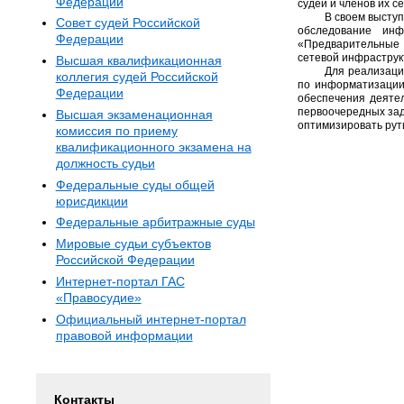
Федерации
судей и членов их 
В своем высту
Совет судей Российской
обследование инф
Федерации
«Предварительные 
сетевой инфраструк
Высшая квалификационная
Для реализаци
коллегия судей Российской
по информатизации 
Федерации
обеспечения деятел
первоочередных зад
Высшая экзаменационная
оптимизировать рути
комиссия по приему
квалификационного экзамена на
должность судьи
Федеральные суды общей
юрисдикции
Федеральные арбитражные суды
Мировые судьи субъектов
Российской Федерации
Интернет-портал ГАС
«Правосудие»
Официальный интернет-портал
правовой информации
Контакты