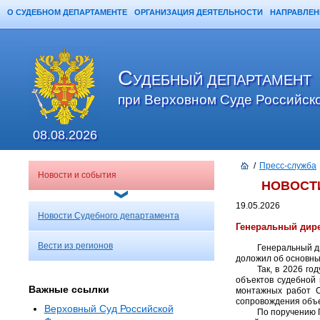
О СУДЕБНОМ ДЕПАРТАМЕНТЕ
ОРГАНИЗАЦИЯ ДЕЯТЕЛЬНОСТИ
НАПРАВЛЕН
Главная
Карта сайта
Поиск
С
УДЕБНЫЙ ДЕПАРТАМЕНТ
при Верховном Суде Российск
08.08.2026
/
Пресс-служба
Новости и события
НОВОСТ
19.05.2026
Новости Судебного департамента
Генеральный дире
Вести из регионов
Генеральный д
доложил об основны
Так, в 2026 г
объектов судебной 
Важные ссылки
монтажных работ С
сопровождения объе
Верховный Суд Российской
По поручению 