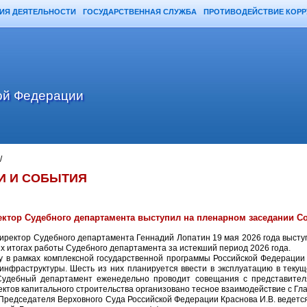
ИЯ ДЕЯТЕЛЬНОСТИ
ГОСУДАРСТВЕННАЯ СЛУЖБА
ПРОТИВОДЕЙСТВИЕ КОР
ой Федерации
/
И И СОБЫТИЯ
ктор Судебного департамента выступил на пленарном заседании С
иректор Судебного департамента Геннадий Лопатин 19 мая 2026 года высту
х итогах работы Судебного департамента за истекший период 2026 года.
оду в рамках комплексной государственной программы Российской Федерации
инфраструктуры. Шесть из них планируется ввести в эксплуатацию в текущ
удебный департамент еженедельно проводит совещания с представителя
ктов капитального строительства организовано тесное взаимодействие с Гла
Председателя Верховного Суда Российской Федерации Краснова И.В. ведетс