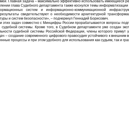
семей. Главная задача – максимально эффективно использовать имеющиеся 
плении глава Судебного департамента также коснулся темы информатизации 
ормационных систем и информационно-коммуникационной инфрастру
результаты свидетельствуют о необходимости архитектурной трансформац
туры и систем безопасности», – подчеркнул Геннадий Борисович.
и этих задач совместно с Минцифры России прорабатываются вопросы под
судебной системы. Кроме того, в Судебном департаменте уже создан экс
ьности судебной системы Российской Федерации, члены которого примут 
ач – создание современного цифрового правосудия устойчивого к внешним в
нные процессы и при этом удобного для использования как судьям, так и гр