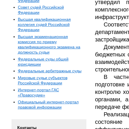
Федерации
утвердил п
Совет судей Российской
комплекс
Федерации
инфраструкт
Высшая квалификационная
Соответ
коллегия судей Российской
Федерации
департамен
Высшая экзаменационная
застройщика
комиссия по приему
Документ
квалификационного экзамена на
должность судьи
бюджетных с
Федеральные суды общей
взаимодей
юрисдикции
строительно
Федеральные арбитражные суды
В частн
Мировые судьи субъектов
Российской Федерации
подготовке 
Интернет-портал ГАС
контролю хо
«Правосудие»
органами, 
Официальный интернет-портал
передаче ф
правовой информации
Реализа
состояние
Контакты