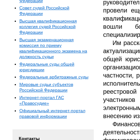
Федерации
руководите
Совет судей Российской
провели ещ
Федерации
квалификац
Высшая квалификационная
вошли бо
коллегия судей Российской
Федерации
специализир
Высшая экзаменационная
Им расск
комиссия по приему
актуализац
квалификационного экзамена на
должность судьи
общей юрис
Федеральные суды общей
организаци
юрисдикции
частности, 
Федеральные арбитражные суды
исполнител
Мировые судьи субъектов
Российской Федерации
реестрово
Интернет-портал ГАС
участнико
«Правосудие»
электронны
Официальный интернет-портал
внесению из
правовой информации
Финансо
деятельнос
Контакты