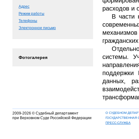
формирован
Адрес
расходов и 
Режим работы
В части 
Телефоны
современн
Электронное письмо
механизмов 
гражданских
Отдельн
системы. У
Фотогалерея
направлени
поддержки 
данных, ра
взаимодей
трансформац
2009-2026 © Судебный департамент
О СУДЕБНОМ ДЕПАР
при Верховном Суде Российской Федерации
ГОСУДАРСТВЕННАЯ 
ПРЕСС-СЛУЖБА