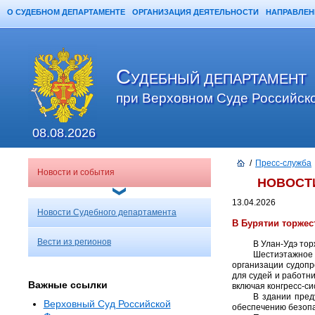
О СУДЕБНОМ ДЕПАРТАМЕНТЕ
ОРГАНИЗАЦИЯ ДЕЯТЕЛЬНОСТИ
НАПРАВЛЕН
Главная
Карта сайта
Поиск
С
УДЕБНЫЙ ДЕПАРТАМЕНТ
при Верховном Суде Российск
08.08.2026
/
Пресс-служба
Новости и события
НОВОСТ
13.04.2026
Новости Судебного департамента
В Бурятии торжес
Вести из регионов
В Улан-Удэ тор
Шестиэтажное 
организации судопр
для судей и работн
Важные ссылки
включая конгресс-с
В здании пред
Верховный Суд Российской
обеспечению безопа