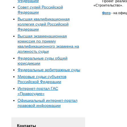
Федерации
Проект реализ
«Строительство».
Совет судей Российской
Федерации
Фото
- на офиц
Высшая квалификационная
коллегия судей Российской
Федерации
Высшая экзаменационная
комиссия по приему
квалификационного экзамена на
должность судьи
Федеральные суды общей
юрисдикции
Федеральные арбитражные суды
Мировые судьи субъектов
Российской Федерации
Интернет-портал ГАС
«Правосудие»
Официальный интернет-портал
правовой информации
Контакты