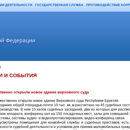
ИЯ ДЕЯТЕЛЬНОСТИ
ГОСУДАРСТВЕННАЯ СЛУЖБА
ПРОТИВОДЕЙСТВИЕ КОР
ой Федерации
/
И И СОБЫТИЯ
твенно открыли новое здание верховного суда
жественно открыли новое здание Верховного суда Республики Бурятия.
здание общей площадью почти 10 тыс. кв. м рассчитано на 45 судебных сост
оизводства. В нем 15 залов судебных заседаний, два из которых для рассм
иков аппарата, конференц-зал на 150 посадочных мест, залы для совещаний
истемы, системы аудио- и видеопротоколирования, видео-конференц-связи.
усмотрены помещения для конвойной службы и судебных приставов, есть 
сности судебной деятельности и условиям для приема маломобильных граж