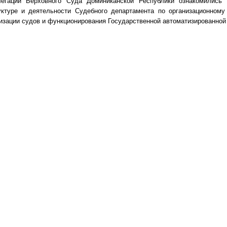
егации Верховного Суда Доминиканской Республики ознакомились
уктуре и деятельности Судебного департамента по организационном
зации судов и функционирования Государственной автоматизированной