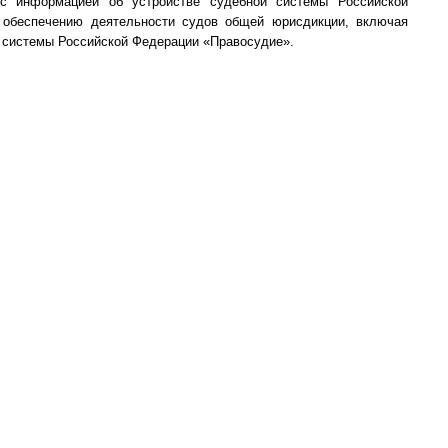
 с информацией об устройстве судебной системы Российской
у обеспечению деятельности судов общей юрисдикции, включая
 системы Российской Федерации «Правосудие».