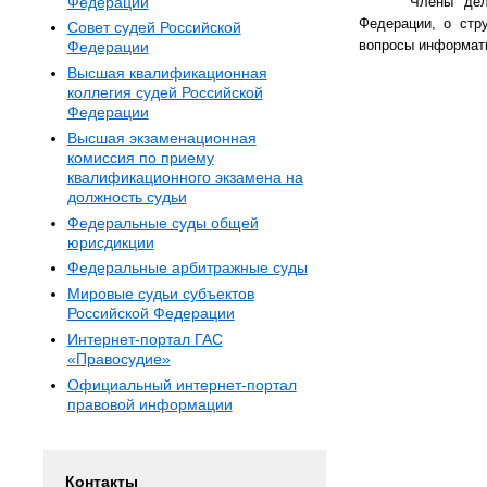
Федерации
Члены дел
Федерации, о стр
Совет судей Российской
вопросы
информати
Федерации
Высшая квалификационная
коллегия судей Российской
Федерации
Высшая экзаменационная
комиссия по приему
квалификационного экзамена на
должность судьи
Федеральные суды общей
юрисдикции
Федеральные арбитражные суды
Мировые судьи субъектов
Российской Федерации
Интернет-портал ГАС
«Правосудие»
Официальный интернет-портал
правовой информации
Контакты