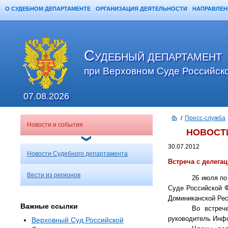
О СУДЕБНОМ ДЕПАРТАМЕНТЕ
ОРГАНИЗАЦИЯ ДЕЯТЕЛЬНОСТИ
НАПРАВЛЕН
Главная
Карта сайта
Поиск
С
УДЕБНЫЙ ДЕПАРТАМЕНТ
при Верховном Суде Российск
07.08.2026
/
Пресс-служба
Новости и события
НОВОСТ
30.07.2012
Новости Судебного департамента
Встреча с делега
Вести из регионов
26 июля по
Суде Российской Ф
Доминиканской Ре
Важные ссылки
Во встреч
р
уководитель Инф
Верховный Суд Российской