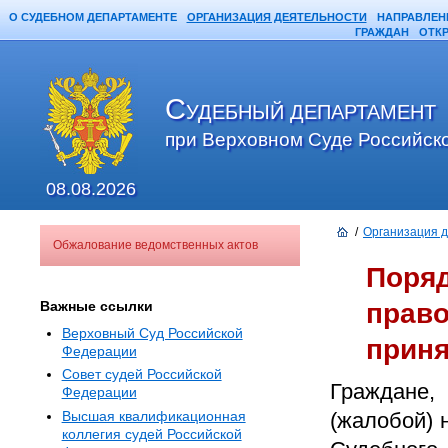
О СУДЕБНОМ ДЕПАРТАМЕНТЕ
ОРГАНИЗАЦИЯ ДЕЯТЕЛЬНОСТИ
НАПРАВЛЕН
ГРАЖДАН
ОТК
С
УДЕБНЫЙ ДЕПАРТАМЕНТ
при Верховном Суде Российск
08.08.2026
/
Организация 
Обжалование ведомственных актов
Поря
Важные ссылки
право
Верховный Суд Российской
прин
Федерации
Совет судей Российской
Граждане,
Федерации
(жалобой) 
Высшая квалификационная
коллегия судей Российской