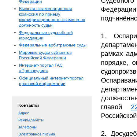
Судебного
Федерации
Федерац
Высшая экзаменационная
комиссия по приему
подчинённо
квалификационного экзамена на
должность судьи
Федеральные суды общей
1. Оспар
юрисдикции
департаме
Федеральные арбитражные суды
рамках адм
Мировые судьи субъектов
Российской Федерации
порядке, 
Интернет-портал ГАС
судопроиз
«Правосудие»
Официальный интернет-портал
Оспаривани
правовой информации
департаме
должностн
Контакты
главой
2
Адрес
Российской
Режим работы
Телефоны
2. Досуде
Электронное письмо