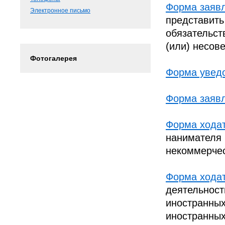
Форма заяв
Электронное письмо
представить
обязательст
(или) несов
Фотогалерея
Форма увед
Форма заяв
Форма хода
нанимателя 
некоммерче
Форма хода
деятельност
иностранных
иностранных