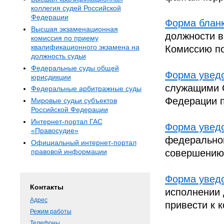
коллегия судей Российской
Федерации
Форма блан
Высшая экзаменационная
должности в
комиссия по приему
квалификационного экзамена на
Комиссию п
должность судьи
Федеральные суды общей
Форма увед
юрисдикции
служащими С
Федеральные арбитражные суды
Федерации п
Мировые судьи субъектов
Российской Федерации
Интернет-портал ГАС
Форма увед
«Правосудие»
федеральног
Официальный интернет-портал
правовой информации
совершению
Форма увед
Контакты
исполнении 
Адрес
привести к 
Режим работы
Телефоны