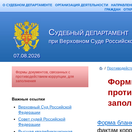
О СУДЕБНОМ ДЕПАРТАМЕНТЕ
ОРГАНИЗАЦИЯ ДЕЯТЕЛЬНОСТИ
НАПРАВЛЕН
ГРАЖДАН
ОТК
С
УДЕБНЫЙ ДЕПАРТАМЕНТ
при Верховном Суде Российск
07.08.2026
/
Противодейст
Формы документов, связанных с
противодействием коррупции, для
Формы
заполнения
проти
Важные ссылки
запол
Верховный Суд Российской
Федерации
Совет судей Российской
Форма блан
Федерации
фактам кор
Высшая квалификационная