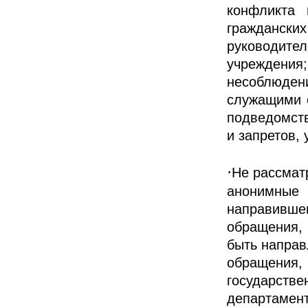
конфликта 
граждански
руководит
учреждения;
несоблюде
служащими с
подведомств
и запретов,
·
Не рассмат
анонимные
направившег
обращения,
быть направ
обращения,
государст
департамент