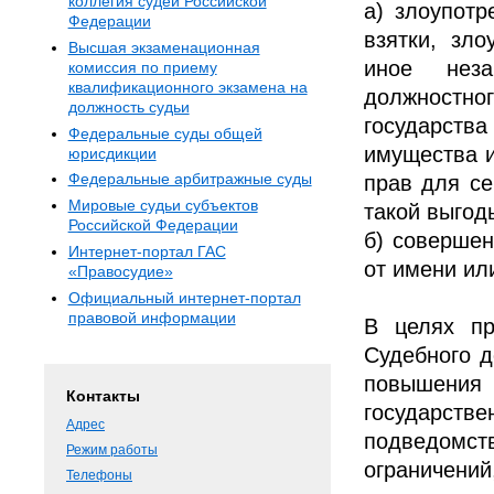
коллегия судей Российской
а) злоупотр
Федерации
взятки, зл
Высшая экзаменационная
иное неза
комиссия по приему
квалификационного экзамена на
должностно
должность судьи
государства
Федеральные суды общей
имущества и
юрисдикции
Федеральные арбитражные суды
прав для се
Мировые судьи субъектов
такой выгод
Российской Федерации
б) совершен
Интернет-портал ГАС
от имени ил
«Правосудие»
Официальный интернет-портал
правовой информации
В целях пр
Судебного д
повышения 
Контакты
государстве
Адрес
подведомст
Режим работы
ограничений
Телефоны