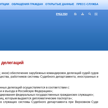
РУПЦИИ
ОБРАЩЕНИЯ ГРАЖДАН
ОТКРЫТЫЕ ДАННЫЕ
ПРЕСС-СЛУЖБА
 делегаций
 иное) обеспечение зарубежных командировок делегаций судей судов
щества, работников системы Судебного департамента; иностранных и
ных делегаций осуществляется в соответствии с:
ии и въезда в Российскую Федерацию»;
андирования федеральных государственных гражданских служащих»;
лиц, которым выдаются дипломатические паспорта»;
ких служащих системы Судебного департамента при Верховном Суде