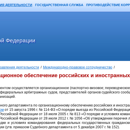
ИЯ ДЕЯТЕЛЬНОСТИ
ГОСУДАРСТВЕННАЯ СЛУЖБА
ПРОТИВОДЕЙСТВИЕ КОР
ой Федерации
равления деятельности
/
Международно-правовое сотрудничество
/
ционное обеспечение российских и иностранных
нтом осуществляется организационное (паспортно-визовое; переводческое;
федеральных арбитражных судов, представителей органов судейского сооб
анизаций.
ного департамента по организационному обеспечению российских и иностран
ом
от 15 августа 1996 г. № 114-ФЗ «О порядке выезда из Российской Федерац
оссийской Федерации от 18 июля 2005 г. № 813 «О порядке и условиях ком
оссийской Федерации от 28 июля 2012 г. № 1056 «Об утверждении перечня 
ядке и условиях командирования федеральных государственных гражданс
и (утв. приказом Судебного департамента от 5 декабря 2007 г. № 152).