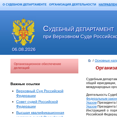
О СУДЕБНОМ ДЕПАРТАМЕНТЕ
ОРГАНИЗАЦИЯ ДЕЯТЕЛЬНОСТИ
НАПРАВЛЕН
Главная
Карта сайта
Поиск
С
УДЕБНЫЙ ДЕПАРТАМЕНТ
при Верховном Суде Российск
06.08.2026
/
Основные нап
Организационное обеспечение
Организа
делегаций
Судебным департаме
общей юрисдикции, 
Важные ссылки
международных орг
Верховный Суд Российской
Деятельность Судеб
Федерации
Федеральным закон
Совет судей Российской
Указом
Президента Р
Федерации
Указом
Президента Р
Инструкцией о пор
Высшая квалификационная
Российской Федераци