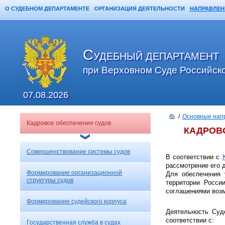
О СУДЕБНОМ ДЕПАРТАМЕНТЕ
ОРГАНИЗАЦИЯ ДЕЯТЕЛЬНОСТИ
НАПРАВЛЕН
Главная
Карта сайта
Поиск
С
УДЕБНЫЙ ДЕПАРТАМЕНТ
при Верховном Суде Российск
07.08.2026
/
Основные нап
Кадровое обеспечение судов
КАДРОВО
Совершенствование системы судов
В соответствии с
рассмотрение его д
Формирование организационной
Для обеспечения 
структуры судов
территории Росси
соглашениями возм
Формирование судейского корпуса
Деятельность Суд
соответствии с:
Государственная служба в судах