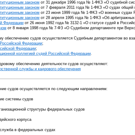
титуционным законом
от 31 декабря 1996 года № 1-ФКЗ «О судебной си
титуционным законом
от 7 февраля 2011 года № 1-ФКЗ «О судах общей 
титуционным законом
от 23 июня 1999 года № 1-ФКЗ «О военных судах 
титуционным законом
от 28 апреля 1995 года № 1-ФКЗ «Об арбитражных
ой Федерации
от 26 июня 1992 года № 3132-1
«О статусе судей в Россий
ном
от 8 января 1998 года № 7-ФЗ «О Судебном департаменте при Верх
му обеспечению судов осуществляется Судебным департаментом во вза
Российской Федерации
;
ссийской Федерации
;
ционной коллегией судей Российской Федерации
.
дровому обеспечению деятельности судов осуществляют:
рственной службы и кадрового обеспечения
ение судов осуществляется по следующим направлениям:
ие системы судов
ганизационной структуры федеральных судов
дейского корпуса
 служба в федеральных судах