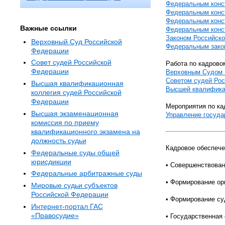
Федеральным конс
Федеральным конс
Федеральным конс
Важные ссылки
Федеральным конс
Законом Российск
Верховный Суд Российской
Федеральным зако
Федерации
Совет судей Российской
Работа по кадрово
Федерации
Верховным Судом 
Советом судей Ро
Высшая квалификационная
Высшей квалифика
коллегия судей Российской
Федерации
Мероприятия по ка
Высшая экзаменационная
Управление госуда
комиссия по приему
квалификационного экзамена на
должность судьи
Кадровое обеспеч
Федеральные суды общей
юрисдикции
• Совершенствован
Федеральные арбитражные суды
• Формирование ор
Мировые судьи субъектов
Российской Федерации
• Формирование су
Интернет-портал ГАС
«Правосудие»
• Государственная