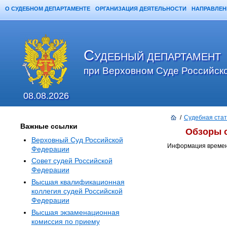
О СУДЕБНОМ ДЕПАРТАМЕНТЕ
ОРГАНИЗАЦИЯ ДЕЯТЕЛЬНОСТИ
НАПРАВЛЕН
Главная
Карта сайта
Поиск
С
УДЕБНЫЙ ДЕПАРТАМЕНТ
при Верховном Суде Российск
08.08.2026
/
Судебная стат
Важные ссылки
Обзоры о
Верховный Суд Российской
Информация времен
Федерации
Совет судей Российской
Федерации
Высшая квалификационная
коллегия судей Российской
Федерации
Высшая экзаменационная
комиссия по приему