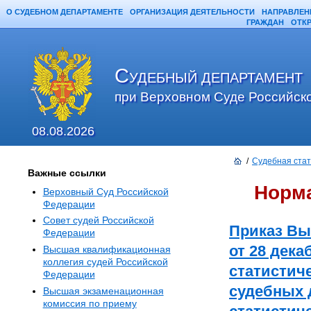
О СУДЕБНОМ ДЕПАРТАМЕНТЕ
ОРГАНИЗАЦИЯ ДЕЯТЕЛЬНОСТИ
НАПРАВЛЕН
ГРАЖДАН
ОТК
С
УДЕБНЫЙ ДЕПАРТАМЕНТ
при Верховном Суде Российск
08.08.2026
/
Судебная стат
Важные ссылки
Норма
Верховный Суд Российской
Федерации
Совет судей Российской
Приказ Вы
Федерации
от 28 дека
Высшая квалификационная
коллегия судей Российской
статистиче
Федерации
судебных 
Высшая экзаменационная
комиссия по приему