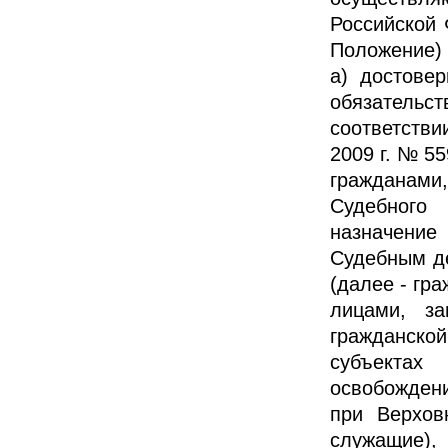
Российской 
Положение) 
а) достове
обязатель
соответстви
2009 г. № 55
гражданами,
Судебного
назначение
Судебным д
(далее - гра
лицами, з
гражданск
субъектах
освобожден
при Верхов
служащие),