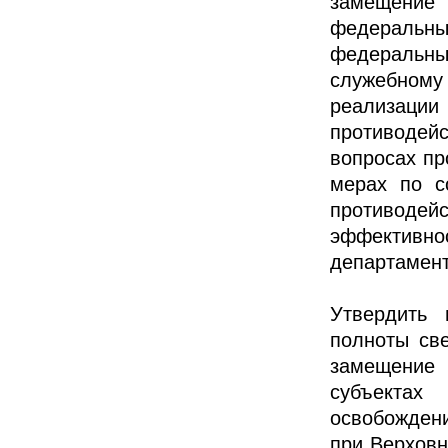
замещение 
федеральн
федеральн
служебному
реализаци
противодейс
вопросах пр
мерах по с
противоде
эффективно
департаме
Утвердить 
полноты св
замещение 
субъектах
освобожден
при Верхов