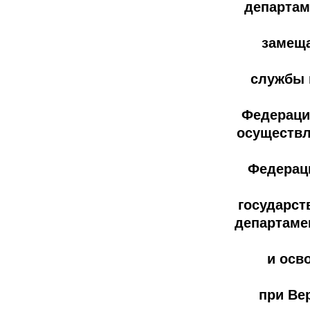
департам
замещ
службы 
Федерации
осуществл
Федерац
государст
департаме
и осв
при Ве