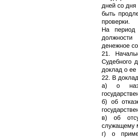
дней со дня
быть продл
проверки.
На период 
должности
денежное со
21. Началь
Судебного 
доклад о ее 
22. В докла
а) о наз
государстве
б) об отка
государстве
в) об отс
служащему м
г) о прим