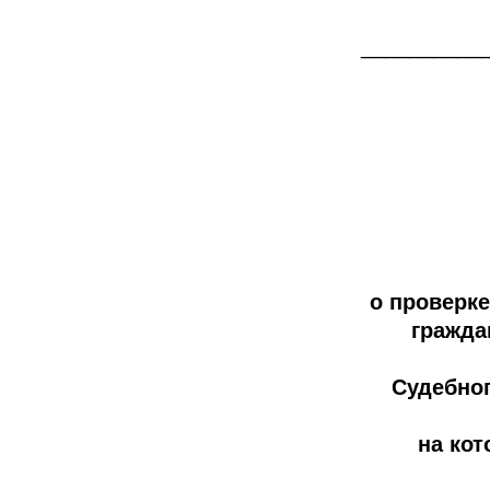
__________
о проверк
гражда
Судебног
на ко