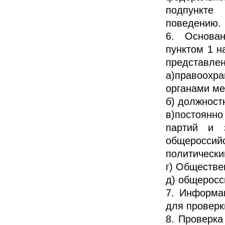
подпункте
поведению.
6. Основа
пунктом 1 н
представлен
а)правоохра
органами ме
б) должност
в)постоянн
партий и 
общеросси
политически
г) Обществе
д) общеросс
7. Информа
для проверк
8. Проверка