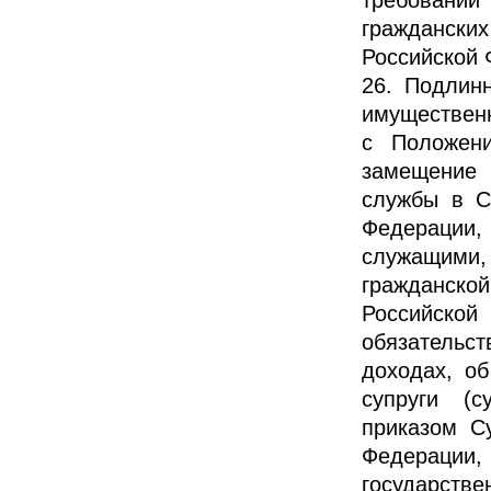
граждански
Российской 
26. Подлинн
имущественн
с Положен
замещение 
службы в С
Федерации
служащими,
гражданско
Российской
обязательс
доходах, об
супруги (с
приказом С
Федерации,
государст