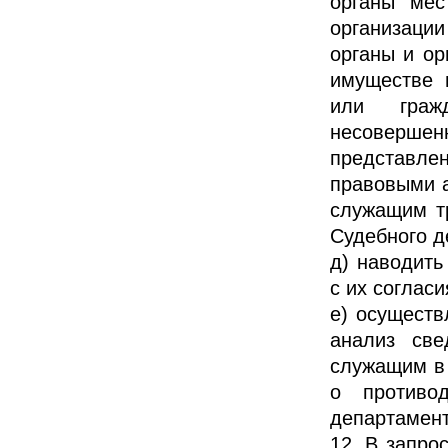
органы мес
организации
органы и ор
имуществе 
или граж
несовершен
представл
правовыми а
служащим т
Судебного де
д) наводить
с их согласи
е) осуществ
анализ све
служащим в 
о противо
департамента
12. В запро