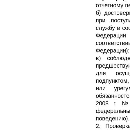
отчетному п
б) достове
при поступ
службу в со
Федерации
соответст
Федерации);
в) соблюд
предшеству
для осуще
подпунктом,
или урегу
обязанност
2008 г. №
федеральн
поведению).
2. Проверк