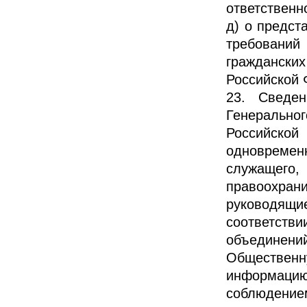
ответственн
д) о предст
требований
граждански
Российской 
23. Сведен
Генеральног
Российск
одновремен
служащего
правоохран
руководящи
соответст
объединен
Обществен
информацию
соблюден