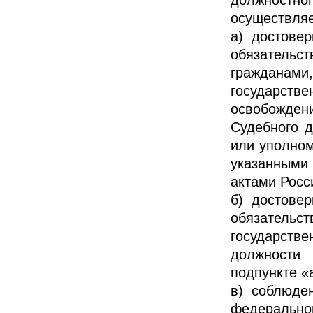
осуществляе
а) достове
обязатель
гражданами
государств
освобожден
Судебного 
или уполном
указанными
актами Росс
б) достове
обязатель
государст
должности
подпункте «
в) соблюде
федерально