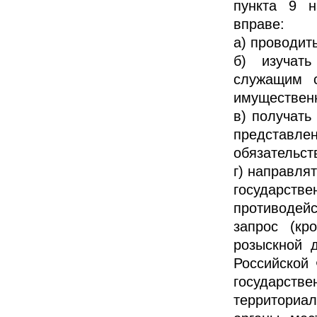
пункта 9 н
вправе:
а) проводит
б) изучат
служащим с
имущественн
в) получать
представл
обязательст
г) направля
государс
противодейс
запрос (кр
розыскной д
Российской
государст
территориа