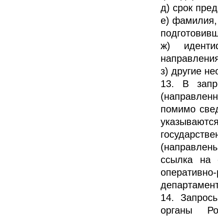
д) срок пре
е) фамилия,
подготовивш
ж) иденти
направления
з) другие н
13. В запр
(направлен
помимо свед
указываютс
государств
(направлены
ссылка на 
оперативно-
департамента
14. Запрос
органы Ро