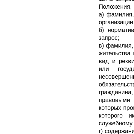
Положения, 
а) фамилия,
организации
б) норматив
запрос;
в) фамилия,
жительства 
вид и рекви
или госуд
несовершен
обязательс
гражданина,
правовыми 
которых про
которого 
служебному
г) содержан