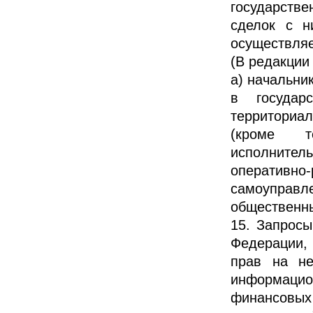
государств
сделок с н
осуществляе
(В редакции
а) начальни
в государ
территориа
(кроме т
исполните
оператив
самоуправл
общественн
15. Запросы
Федерации,
прав на н
информацион
финансовых