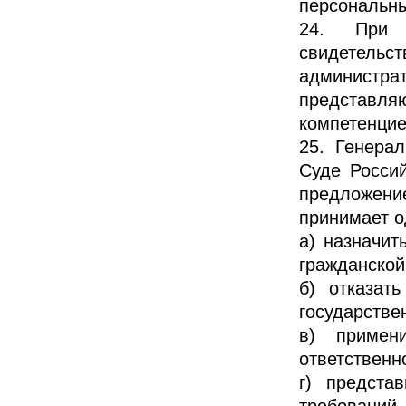
персональны
24. При 
свидетель
админист
представля
компетенцие
25. Генера
Суде Росси
предложен
принимает о
а) назначит
гражданской
б) отказат
государстве
в) примен
ответственн
г) предста
требований