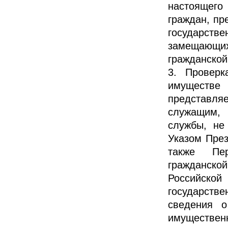
настоящего 
граждан, п
государств
замещающи
гражданской
3. Проверк
имуществе
представл
служащим, 
службы, не
Указом През
также Пер
гражданско
Российско
государст
сведения о
имущественн