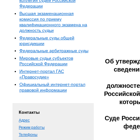
коллегия судей Российской
Федерации
Высшая экзаменационная
комиссия по приему
квалификационного экзамена на
должность судьи
Федеральные суды общей
юрисдикции
Федеральные арбитражные суды
Мировые судьи субъектов
Об утверж
Российской Федерации
сведени
Интернет-портал ГАС
«Правосудие»
Официальный интернет-портал
должносте
правовой информации
Российской
котор
Контакты
Суде Росс
Адрес
феде
Режим работы
Телефоны