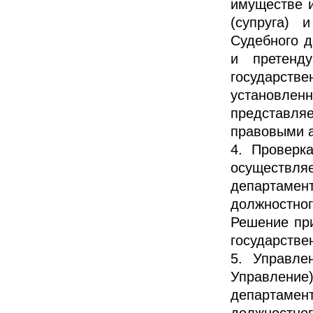
имуществе и
(супруга) 
Судебного д
и претенд
государств
установле
представл
правовыми а
4. Проверк
осуществля
департаме
должностног
Решение при
государстве
5. Управле
Управлени
департаме
должностно