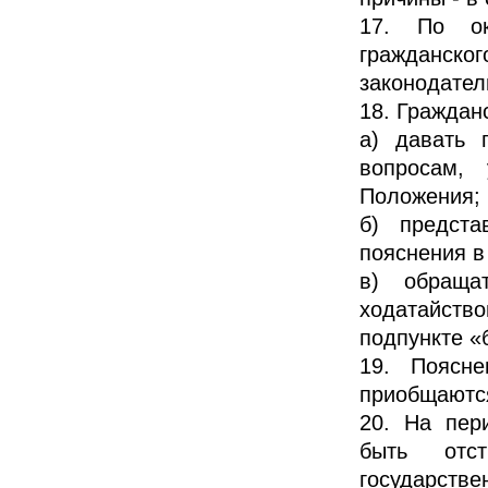
17. По ок
гражданско
законодател
18. Граждан
а) давать 
вопросам,
Положения; 
б) предст
пояснения в
в) обраща
ходатайство
подпункте «
19. Поясне
приобщаются
20. На пер
быть отс
государств