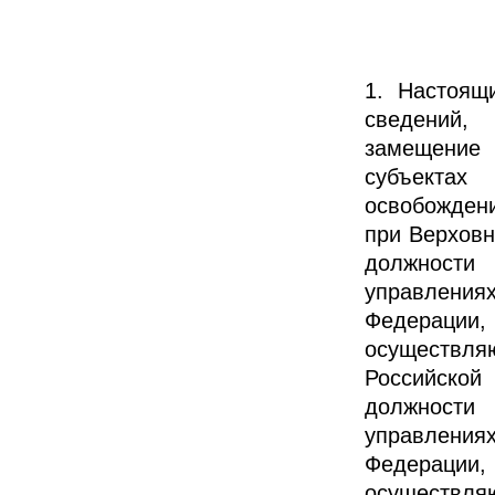
1. Настоящ
сведений,
замещение 
субъектах
освобожден
при Верхов
должности 
управлени
Федерации,
осуществл
Российско
должности 
управлени
Федерации,
осуществл