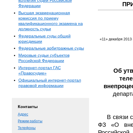
коллегия судей Российской
ПР
Федерации
Высшая экзаменационная
комиссия по приему
квалификационного экзамена на
должность судьи
Федеральные суды общей
«11» декабря 2013 г
юрисдикции
Федеральные арбитражные суды
Мировые судьи субъектов
Российской Федерации
Интернет-портал ГАС
Об ут
«Правосудие»
тел
Официальный интернет-портал
внепроце
правовой информации
департа
Контакты
Адрес
В связи 
Режим работы
ФЗ «О вне
Телефоны
Российской