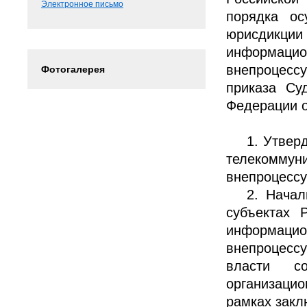
Электронное письмо
порядка ос
юрисдикции
информацио
внепроцесс
Фотогалерея
приказа Су
Федерации от
1. Утвер
телекомм
внепроцесс
2. Начал
субъектах 
информацио
внепроцессу
власти со
организаци
рамках закл