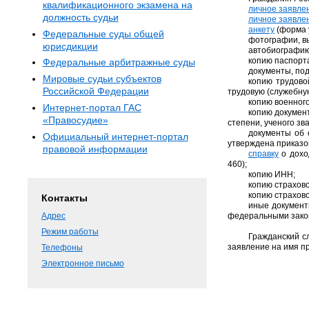
квалификационного экзамена на
личное заявле
должность судьи
личное заявле
анкету
(форма 
Федеральные суды общей
фотографии, вы
юрисдикции
автобиографию
копию паспорта
Федеральные арбитражные суды
документы, по
Мировые судьи субъектов
копию трудово
Российской Федерации
трудовую (служебну
копию военног
Интернет-портал ГАС
копию докумен
«Правосудие»
степени, ученого з
документы об 
Официальный интернет-портал
утверждена приказом
правовой информации
справку
о дохо
460);
копию ИНН;
копию страхово
копию страхово
Контакты
иные докумен
Адрес
федеральными закон
Режим работы
Гражданский с
заявление на имя п
Телефоны
Электронное письмо