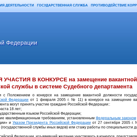
ИЯ ДЕЯТЕЛЬНОСТИ
ГОСУДАРСТВЕННАЯ СЛУЖБА
ПРОТИВОДЕЙСТВИЕ КОР
ой Федерации
 УЧАСТИЯ В КОНКУРСЕ на замещение вакантной 
кой службы в системе Судебного департамента
ии с Положением о конкурсе на замещение вакантной должности госуда
ской Федерации
от 1 февраля 2005 г. № 11) в конкурсе на замещение ва
ента могут принять участие граждане Российской Федерации::
аста 18 лет;
ударственным языком Российской Федерации;
щие квалификационным требованиям, установленным
Федеральным законом
ции» и
Указом Президента Российской Федерации
от 27 сентября 2005 г. 
 (государственной службы иных видов) или стажу работы по специальности 
сийской Федерации, изъявивший желание участвовать в конкурсе, представля