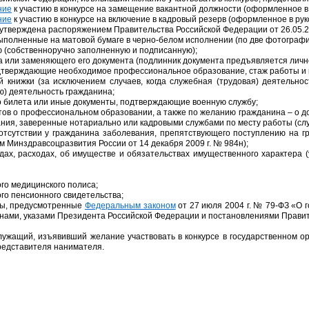
ние
к участию в конкурсе на замещение вакантной должности (оформленное в 
ние
к участию в конкурсе на включение в кадровый резерв (оформленное в рук
утверждена распоряжением Правительства Российской Федерации от 26.05.2
полненные на матовой бумаге в черно-белом исполнении (по две фотографии 3
 (собственноручно заполненную и подписанную);
 или заменяющего его документа (подлинник документа предъявляется лично
дтверждающие необходимое профессиональное образование, стаж работы и
й книжки (за исключением случаев, когда служебная (трудовая) деятельн
ю) деятельность гражданина;
о билета или иные документы, подтверждающие военную службу;
тов о профессиональном образовании, а также по желанию гражданина – о 
вания, заверенные нотариально или кадровыми службами по месту работы (сл
отсутствии у гражданина заболевания, препятствующего поступлению на 
 Минздравсоцразвития России от 14 декабря 2009 г. № 984н);
дах, расходах, об имуществе и обязательствах имущественного характера (
го медицинского полиса;
го пенсионного свидетельства;
ты, предусмотренные
Федеральным законом
от 27 июля 2004 г. № 79-ФЗ
«О 
ами, указами Президента Российской Федерации и постановлениями Правит
лужащий, изъявивший желание участвовать в конкурсе в государственном ор
редставителя нанимателя.