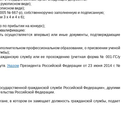
рукописном виде);
описном виде);
005 № 667-р), собственноручно заполненную и подписанную;
 х 4 и 4 х 6);
 по прибытии на конкурс);
 квалификацию:
ость осуществляется впервые) или иные документы, подтверждающие
дополнительном профессиональном образовании, о присвоении ученой
ужбы);
гражданскую службу или ее прохождению (учетная форма № 001-ГС/у
утв.
Указом
Президента Российской Федерации от 23 июня 2014 г. №
государственной гражданской службе Российской Федерации»
, другими
ельства Российской Федерации.
гане, в котором он замещает должность гражданской службы, подает