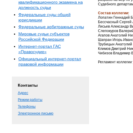
квалификационного экзамена на
Судебного департам
должность судьи
Состав коллегии:
Федеральные суды общей
Лопатин Геннадий Б
юрисдикции
Бессчасный Сергей 
Лисьев Александр В
Федеральные арбитражные суды
Слепокуров Валерий
Мировые судьи субъектов
Агапов Анатолий Ни
Российской Федерации
Шапран Игорь Ивано
Трубицын Анатолий 
Интернет-портал ГАС
Климов Дмитрий Ник
«Правосудие»
Чибизов Владимир В
Официальный интернет-портал
Регламент коллегии
правовой информации
Контакты
Адрес
Режим работы
Телефоны
Электронное письмо