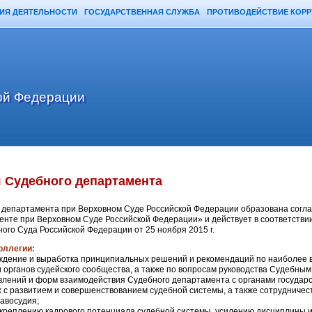
ИЯ ДЕЯТЕЛЬНОСТИ
ГОСУДАРСТВЕННАЯ СЛУЖБА
ПРОТИВОДЕЙСТВИЕ КОР
ой Федерации
 Судебного департамента
 департамента при Верховном Суде Российской Федерации образована согласн
нте при Верховном Суде Российской Федерации» и действует в соответстви
ого Суда Российской Федерации от 25 ноября 2015 г.
оллегии:
ждение и выработка принципиальных решений и рекомендаций по наиболее
 органов судейского сообщества, а также по вопросам руководства Судебным
лений и форм взаимодействия Судебного департамента с органами государ
х с развитием и совершенствованием судебной системы, а также сотруднич
авосудия;
укреплению кадрового потенциала судебной системы, усилению дисциплины и