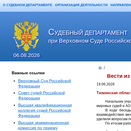
О СУДЕБНОМ ДЕПАРТАМЕНТЕ
ОРГАНИЗАЦИЯ ДЕЯТЕЛЬНОСТИ
НАПРАВЛЕН
Главная
Карта сайта
Поиск
С
УДЕБНЫЙ ДЕПАРТАМЕНТ
при Верховном Суде Российск
06.08.2026
/
Важные ссылки
Вести из
Верховный Суд Российской
19.06.2026
Федерации
Совет судей Российской
Тюменская област
Федерации
Начальник упр
Высшая квалификационная
мировых судей и АО
коллегия судей Российской
В ходе беседы
взаимодействия ме
Федерации
уделили вопросам п
Высшая экзаменационная
По итогам раб
комиссия по приему