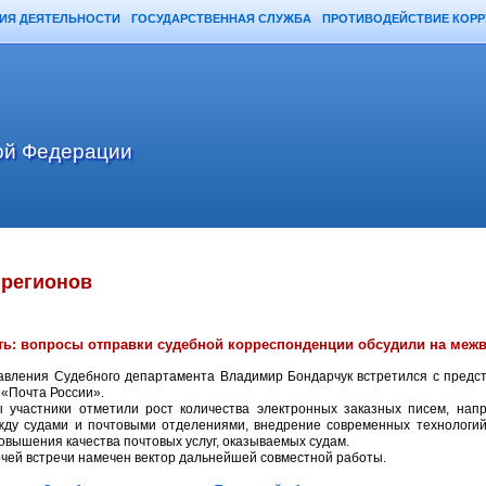
ИЯ ДЕЯТЕЛЬНОСТИ
ГОСУДАРСТВЕННАЯ СЛУЖБА
ПРОТИВОДЕЙСТВИЕ КОР
ой Федерации
 регионов
ь: вопросы отправки судебной корреспонденции обсудили на меж
авления Судебного департамента Владимир Бондарчук встретился с предс
 «Почта России».
 участники отметили рост количества электронных заказных писем, нап
жду судами и почтовыми отделениями, внедрение современных технологи
овышения качества почтовых услуг, оказываемых судам.
очей встречи намечен вектор дальнейшей совместной работы.