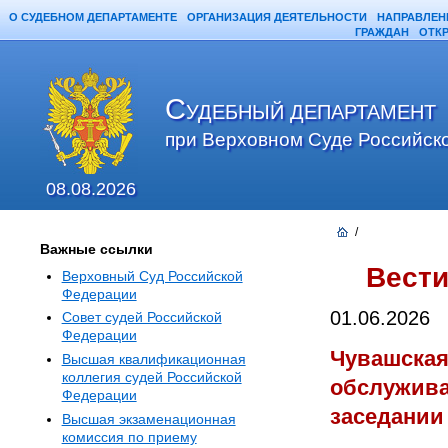
О СУДЕБНОМ ДЕПАРТАМЕНТЕ
ОРГАНИЗАЦИЯ ДЕЯТЕЛЬНОСТИ
НАПРАВЛЕН
ГРАЖДАН
ОТК
С
УДЕБНЫЙ ДЕПАРТАМЕНТ
при Верховном Суде Российск
08.08.2026
/
Важные ссылки
Вести
Верховный Суд Российской
Федерации
01.06.2026
Совет судей Российской
Федерации
Чувашская
Высшая квалификационная
коллегия судей Российской
обслужива
Федерации
заседании
Высшая экзаменационная
комиссия по приему