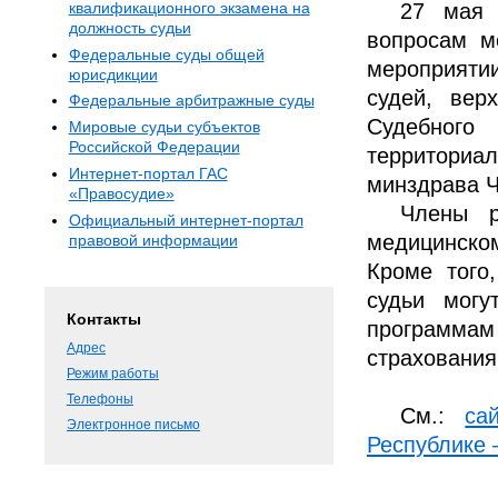
27 мая 
квалификационного экзамена на
должность судьи
вопросам м
Федеральные суды общей
мероприяти
юрисдикции
судей, вер
Федеральные арбитражные суды
Судебного
Мировые судьи субъектов
Российской Федерации
территориа
Интернет-портал ГАС
минздрава Ч
«Правосудие»
Члены р
Официальный интернет-портал
медицинско
правовой информации
Кроме того
судьи могу
Контакты
программа
Адрес
страхования
Режим работы
Телефоны
См.:
са
Электронное письмо
Республике 